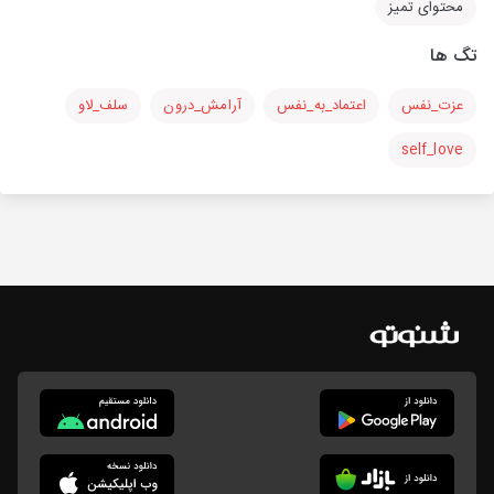
محتوای تمیز
تگ ها
عزت_نفس
اعتماد_به_نفس
آرامش_درون
سلف_لاو
self_love