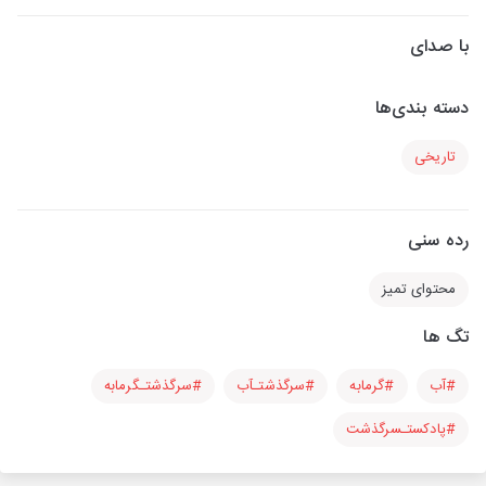
با صدای
دسته بندی‌ها
تاریخی
رده سنی
محتوای تمیز
تگ ها
#آب
#گرمابه
#سرگذشتـآب
#سرگذشتـگرمابه
#پادکستـسرگذشت