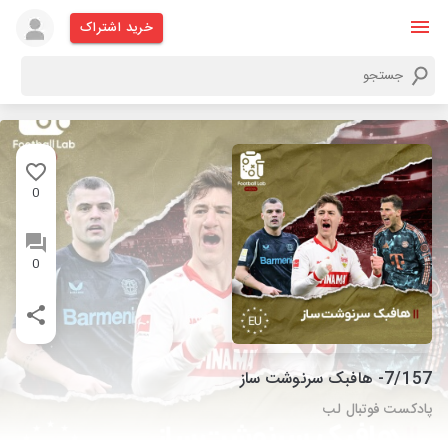
خرید اشتراک
0
0
7/157- هافبک سرنوشت ساز
پادکست فوتبال لب