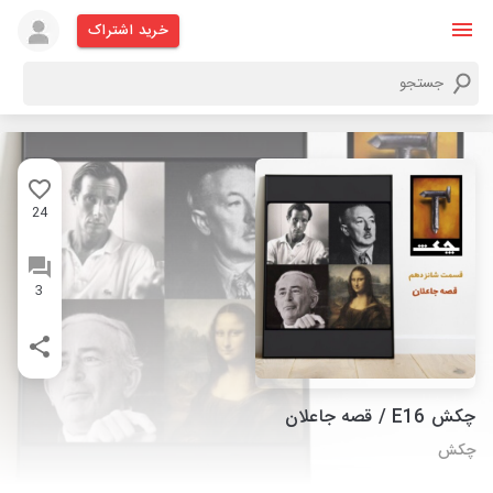
خرید اشتراک
24
3
چکش E16 / قصه جاعلان
چکش