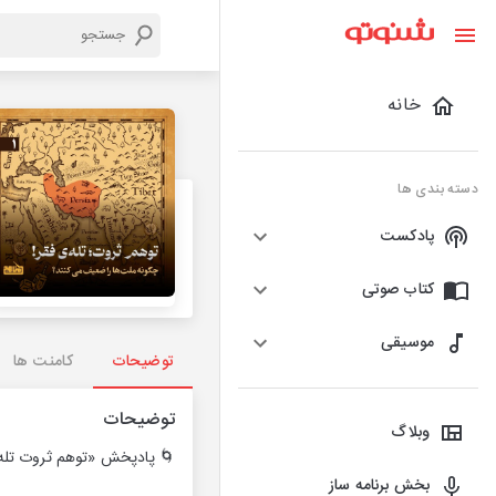
خانه
دسته بندی ها
پادکست
کتاب صوتی
موسیقی
توضیحات
کامنت ها
توضیحات
وبلاگ
🌀 پادپخش «توهم ثروت تله
بخش برنامه ساز