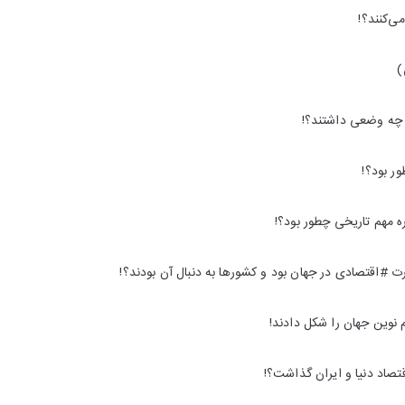
🗺 چگونه

💎 قحطی
🏅 کدام کالا تعیین کننده قدرت #اقتصادی در جهان بود و
🌍 چطور سه اختراع مهم ن
🌑 کشف نفت چه اثری در اق