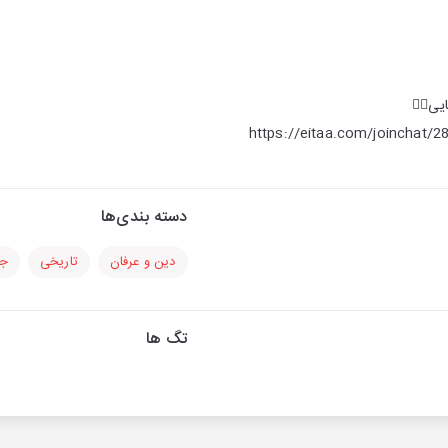
یی👇🏻
https://eitaa.com/joinchat
دسته بندی‌ها
دین و عرفان
تاریخی
جا
تگ ها