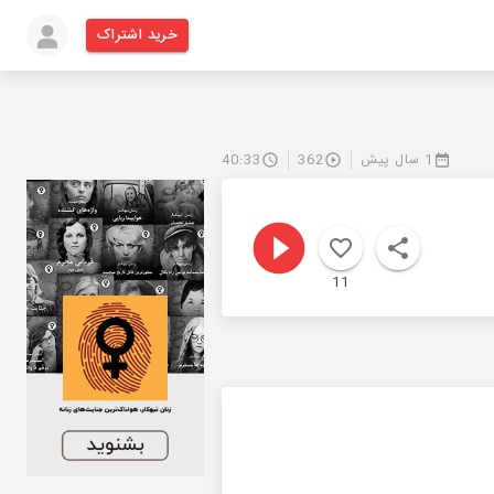
خرید اشتراک
1 سال پیش
362
40:33
11