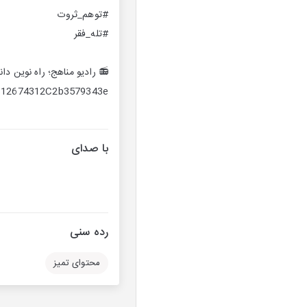
#توهم_ثروت
#تله_فقر
📻 رادیو مناهج؛ راه نوین دانا
/2812674312C2b3579343e
با صدای
رده سنی
محتوای تمیز