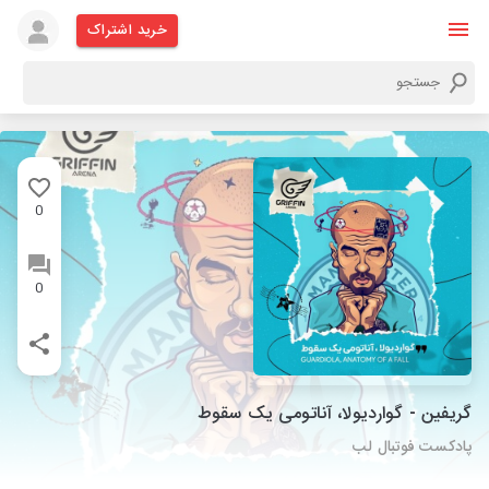
خرید اشتراک
0
0
گریفین - گواردیولا، آناتومی یک سقوط
پادکست فوتبال لب