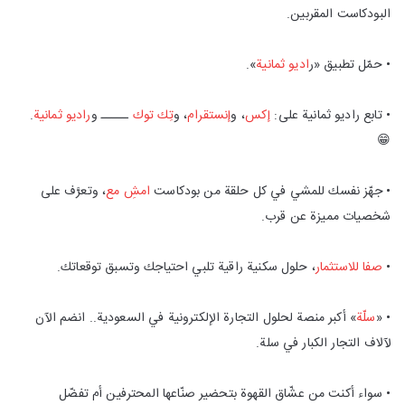
البودكاست المقربين.
• حمّل تطبيق «ر
اديو ثمانية
».
• تابع راديو ثمانية على:
إكس
، و
إنستقرام
، و
تِك توك
ـــــ و
راديو ثمانية
.
😁
• جهّز نفسك للمشي في كل حلقة من بودكاست
امشِ مع
، وتعرَّف على
شخصيات مميزة عن قرب.
•
صفا للاستثمار
، حلول سكنية راقية تلبي احتياجك وتسبق توقعاتك.
• «
سلّة
» أكبر منصة لحلول التجارة الإلكترونية في السعودية.. انضم الآن
لآلاف التجار الكبار في سلة.
• سواء أكنت من عشّاق القهوة بتحضير صنّاعها المحترفين أم تفضّل