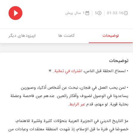
01:32:16
5
1 سال پیش
توضیحات
کامنت ها
اپیزودهای دیگر
توضیحات
• لسماع الحلقة قبل الناس،
اشترك في ثمانية
. ✴️
• لمن يحب العمل في فنجان، نبحث عن أشخاص أذكياء وصبورين
يساعدونا في الوصول لضيوف وأفكار رائعين. عندهم عين فاحصة وعضلة
بحثية قوية. لو مهتم، قدم
عبر الرابط
.
مرَّ التاريخ الديني في الجزيرة العربية بتحوّلات كثيرة ومُثيرة للاهتمام،
خصوصًا في فترة ما قبل الإسلام، إذ شهدت المنطقة معتقدات وعبادات من