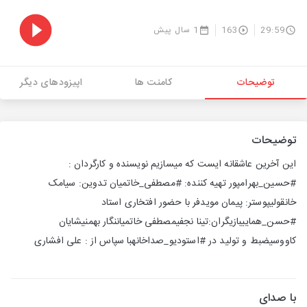
29:59
163
1 سال پیش
توضیحات
کامنت ها
اپیزودهای دیگر
توضیحات
این آخرین عاشقانه ایست که میسازیم نویسنده و کارگردان :
#حسین_بهرامپور تهیه کننده: #مصطفی_خاتمیان تدوین: سیامک
خانقولیپوستر: پیمان موید‌فر با حضور افتخاری استاد
#حسن_هماییبازیگران:تینا نجفیمصطفی خاتمیاننگار بهمنیشایان
کاووسیضبط و تولید در #استودیو_صداخانهبا سپاس از : علی افشاری
با صدای