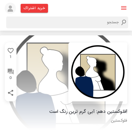
خرید اشتراک
1
0
!فلوکستین دهم: آبی گرم ترین رنگ است
فلوکستین