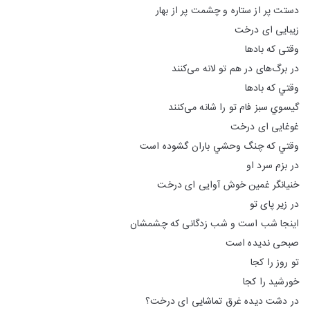
دستت پر از ستاره و چشمت پر از بهار
زيبايی ای درخت
وقتی كه بادها
در برگ‌های در هم تو لانه می‌كنند
وقتي كه بادها
گيسوي سبز فام تو را شانه می‌كنند
غوغایی ای درخت
وقتي كه چنگ وحشي باران گشوده است
در بزم سرد او
خنيانگر غمين خوش آوایی ای درخت
در زير پای تو
اينجا شب است و شب زدگانی كه چشمشان
صبحی نديده است
تو روز را كجا
خورشيد را كجا
در دشت ديده غرق تماشايی ای درخت؟