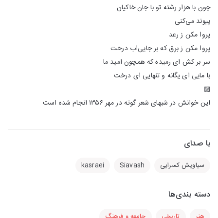
چون با هزار رشته تو با جان خاكيان
پيوند می‌كنی
پروا مكن ز رعد
پروا مكن ز برق كه بر جايی‌اب درخت
سر بر كش ای رميده كه همچون اميد ما
با مايی ای یگانه و تنهایی ای درخت
▨
این خوانش در شبهای شعر گوته در مهر ۱۳۵۶ انجام شده است
با صدای
سیاویش کسرایی
Siavash
kasraei
دسته بندی‌ها
هنر
تاریخی
جامعه و فرهنگ