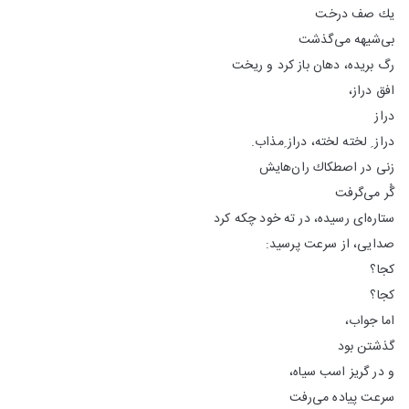
یك صف درخت
بی‌شیهه می‌گذشت
رگ بریده، دهان باز كرد و ریخت
افق دراز،
دراز
دراز ِ لخته لخته،‌ دراز ِمذاب.
زنی در اصطكاك ران‌‌هایش
گُر می‌گرفت
ستاره‌ای رسیده، در ته خود چكه كرد
صدایی، از سرعت پرسید:
کجا؟
کجا؟
اما جواب،
گذشتن بود
و در گریز اسب سیاه،
سرعت پیاده می‌رفت