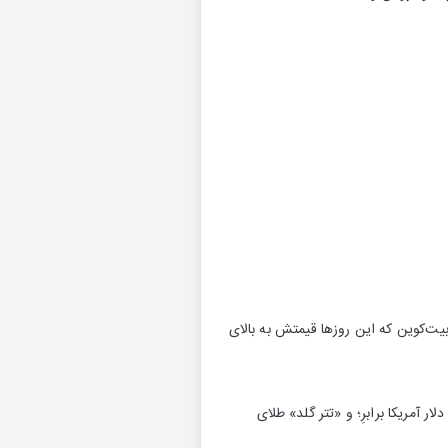
کنه، حتی بیت‌کوین که این روزها قیمتش به بالای
ر آمریکا برابرِ؛ و «تتر گلد» طلای