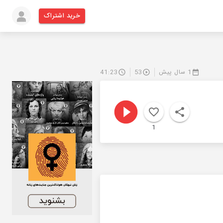
خرید اشتراک
1 سال پیش
53
41:23
1