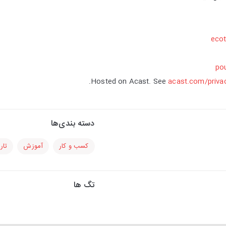
eco
pou
Hosted on Acast. See
acast.com/priva
دسته بندی‌ها
کسب و کار
آموزش
تار
تگ ها