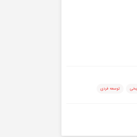
یخی
توسعه فردی