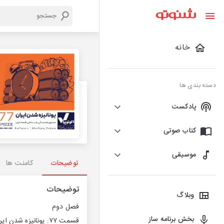
خانه
دسته بندی ها
پادکست
کتاب صوتی
موسیقی
توضیحات
کامنت ها
توضیحات
وبلاگ
فصل دوم
بخش برنامه ساز
قسمت ۷۷: یونانیزه شدن ایران