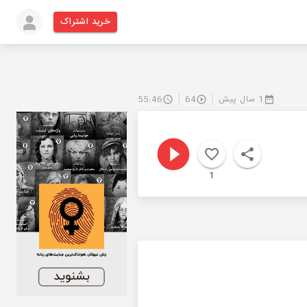
خرید اشتراک
1 سال پیش
64
55:46
1