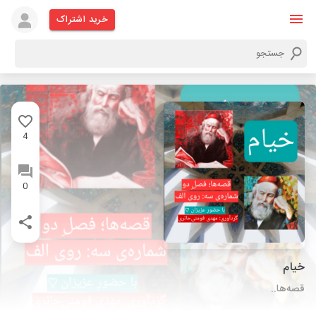
خرید اشتراک
4
0
خیام
قصه‌ها..