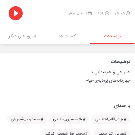
29:29
160
1 سال پیش
توضیحات
کامنت ها
اپیزودهای دیگر
توضیحات
همراهی وُ هم‌صدایی با
چهاردانه‌های پُرمایه‌ی خیام..
با صدای
#عزت_الله_انتظامی
#غلامحسین_ساعدی
#محمدرضا_شجریان
#عباس_کیارستمی
#محمدرضا_شفیعی_کدکنی