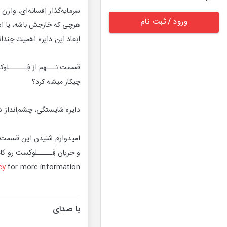
سرمایه‌گذار افسانه‌ای، وار
ورود / ثبت نام
هرچی که خارجش باشه، یا اساس
ابعاد این دایره اهمیت چند
قسمت نـــهم از فِــــــلوک
چیکار میشه کرد؟
دایره شایستگی، چشم‌انداز ش
امیدوارم شنیدن این قسمت د
و جریان فِـــــلوکست رو کام
cy
for more information.
با صدای