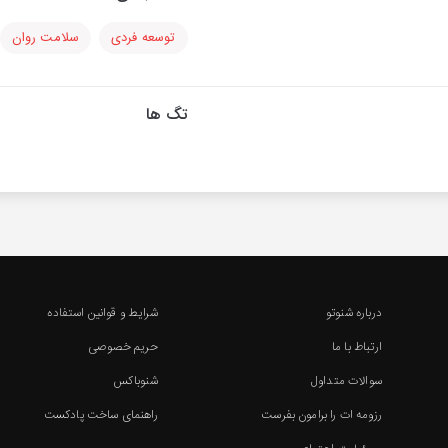
توسعه فردی
سلامت روان
تگ ها
درباره شنوتو
شرایط و قوانین استفاده
ارتباط با ما
حریم خصوصی
سوالات متداول
شنوباکس
رزومه ات را برامون بفرست
راهنمای ساخت پادکست