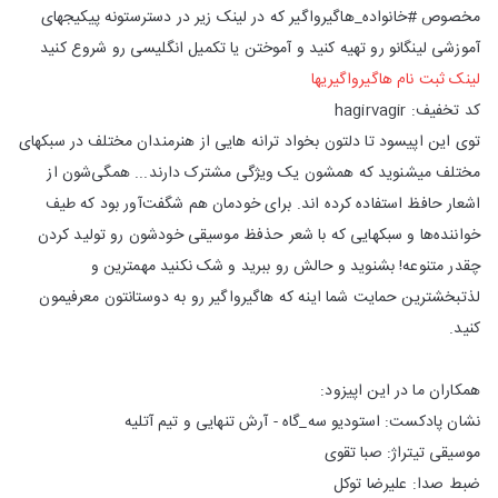
مخصوص #خانواده_هاگیرواگیر که در لینک زیر در دسترستونه پیکیجهای
آموزشی لینگانو رو تهیه کنید و آموختن یا تکمیل انگلیسی رو شروع کنید
لینک ثبت نام هاگیرواگیریها
کد تخفیف: hagirvagir
توی این اپیسود تا دلتون بخواد ترانه هایی از هنرمندان مختلف در سبکهای
مختلف میشنوید که همشون یک ویژگی مشترک دارند... همگی‌شون از
اشعار حافظ استفاده کرده اند. برای خودمان هم شگفت‌آور بود که طیف
خواننده‌ها و سبکهایی که با شعر حذفظ موسیقی خودشون رو تولید کردن
چقدر متنوعه! بشنوید و حالش رو ببرید و شک نکنید مهمترین و
لذتبخشترین حمایت شما اینه که هاگیرواگیر رو به دوستانتون معرفیمون
کنید.
همکاران ما در این اپیزود:
نشان پادکست: استودیو سه_گاه - آرش تنهایی و تیم آتلیه
موسیقی تیتراژ: صبا تقوی
ضبط صدا: علیرضا توکل