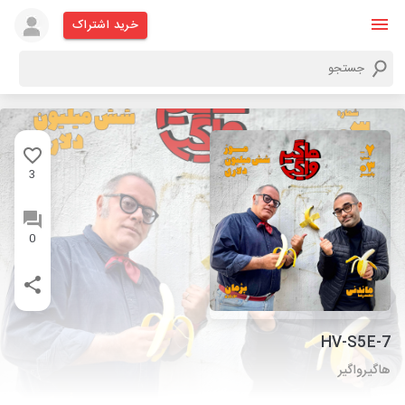
خرید اشتراک
3
0
HV-S5E-7
هاگیرواگیر