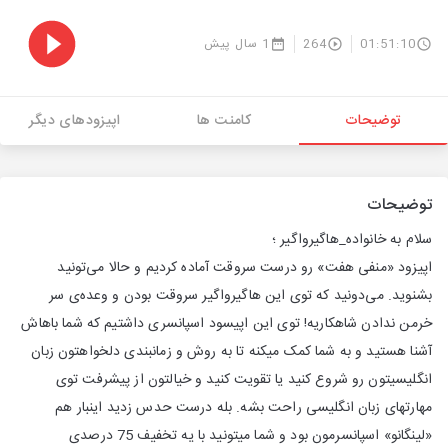
01:51:10
264
1 سال پیش
توضیحات
کامنت ها
اپیزودهای دیگر
توضیحات
سلام به خانوا‌ده‌_هاگیرواگیر ؛
اپیزود «منفی هفت» رو درست سروقت آماده کردیم و حالا می‌تونید
بشنوید. می‌دونید که توی این هاگیرواگیر سروقت بودن و وعده‌ی سر
خرمن ندادن شاهکاریه! توی این اپیسود اسپانسری داشتیم که شما باهاش
آشنا هستید و به شما کمک میکنه تا به روش و زمانبندی دلخواهتون زبان
انگلیسیتون رو شروع کنید یا تقویت کنید و خیالتون از پیشرفت توی
مهارتهای زبان انگلیسی راحت بشه. بله درست حدس زدید اینبار هم
«لینگانو» اسپانسرمون بود و شما میتونید با یه تخفیف 75 درصدی