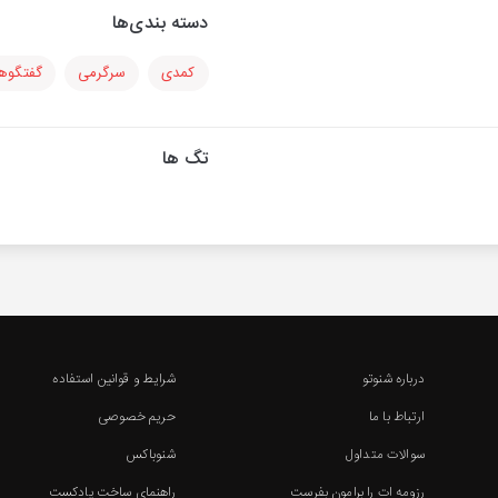
دسته بندی‌ها
کمدی
سرگرمی
گفتگوها
تگ ها
درباره شنوتو
شرایط و قوانین استفاده
ارتباط با ما
حریم خصوصی
سوالات متداول
شنوباکس
رزومه ات را برامون بفرست
راهنمای ساخت پادکست