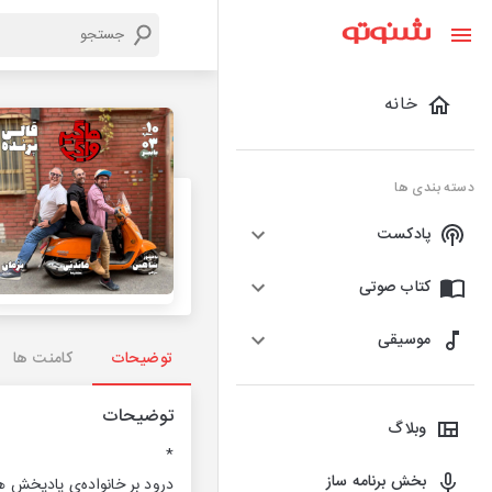
خانه
دسته بندی ها
پادکست
کتاب صوتی
موسیقی
توضیحات
کامنت ها
توضیحات
وبلاگ
*
بخش برنامه ساز
درود بر خانواده‌ی پادپخش ها