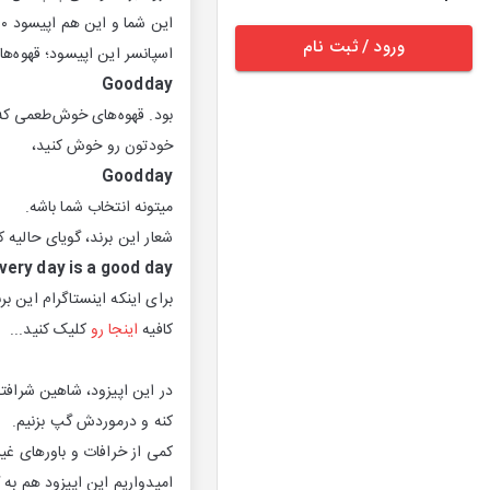
این شما و این هم اپیسود ۱۰- که در ابتدای آبان ماه ۱۴۰۳ به گوش شما رسوندیمش!
ورود / ثبت نام
اسپانسر این اپیسود؛ قهوه‌ه
Goodday
خودتون رو خوش کنید،
Goodday
میتونه انتخاب شما باشه.
شعار این برند، گویای حالیه ک
very day is a good day.
برای اینکه اینستاگرام این ب
کافیه
اینجا رو
کلیک کنید...
در این اپیزود، شاهین شرافت
کنه و در‌موردش گپ بزنیم.
کمی از خرافات و باورهای غی
امیدواریم این اپیزود هم به