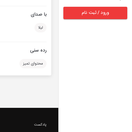
ورود / ثبت نام
با صدای
لیلا
رده سنی
محتوای تمیز
پادکست