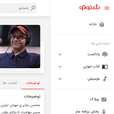
خانه
دسته بندی ها
پادکست
کتاب صوتی
موسیقی
توضیحات
کامنت ها
توضیحات
وبلاگ
محسن ملایری مهمان اولین ق
بخش برنامه ساز
مسیر مهاجرت تا چالش‌های س