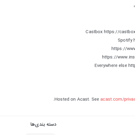
Castbox https://castbo
Spotify 
https://www
https://www.in
Everywhere else htt
Hosted on Acast. See
acast.com/priva
دسته بندی‌ها