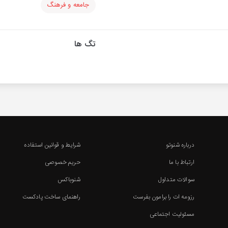
جامعه و فرهنگ
تگ ها
درباره شنوتو
شرایط و قوانین استفاده
ارتباط با ما
حریم خصوصی
سوالات متداول
شنوباکس
رزومه ات را برامون بفرست
راهنمای ساخت پادکست
مسئولیت اجتماعی