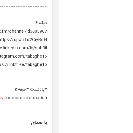
====================
طبقه ۱۶
x.fm/channel/id3083907
https://spoti.fi/2CiyRoH
.linkedin.com/in/soh3il
stagram.com/tabaghe16
ps://linktr.ee/tabaghe16
------
#پادکست #طبقه۱۶
cy
for more information.
با صدای