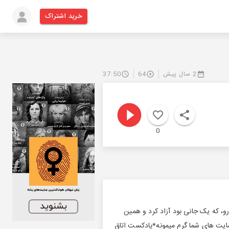
خرید اشتراک
2 سال پیش
64
37:50
0
و، که یک جانی بود آزاد کرد و همین
ایت های شما گرم میمونه*پادکست اتاق