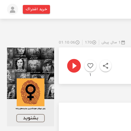
خرید اشتراک
1 سال پیش
170
01:10:06
1