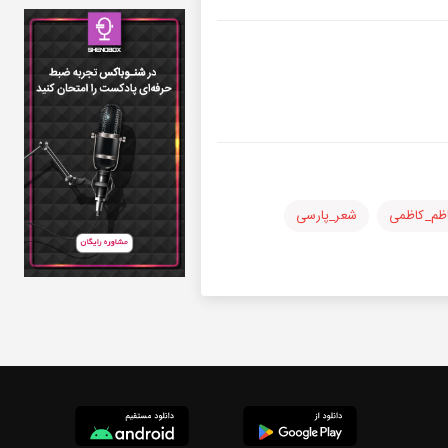
ظم_کاظمی
شعر_پارسی