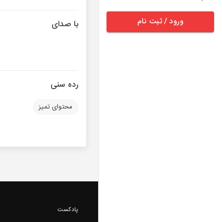
ورود / ثبت نام
با صدای
رده سنی
محتوای تمیز
پادکست