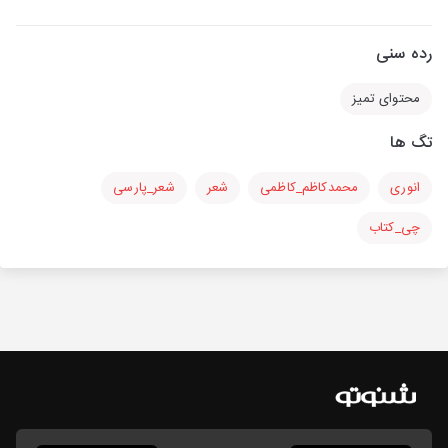
رده سنی
محتوای تمیز
تگ ها
انوری
محمدکاظم_کاظمی
شعر
شعر_پارسی
چی_کتاب