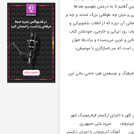
 گفتیم تا به درستی بفهمیم بعدها
یی و میان چه طوفانی بزرگ شدند و چه بر
نی آن دوره که از انقلاب بلشوییکی و
ریات روز ایرانی و خارجی، خودشان کتاب
ی و غربی می‌رسیده و برادرها جهان
ی است که سر ناسازگاری با موسیقی،
فرهنگ و توسعه‌ی هنر، حامی مالی این
بازتنظیم کیهان کلهر با اجرای ارکستر فیلارمونیک شهر
ن چرنیچف· سرود ملی جمهوری
طعه اروئيكا از سمفوني سوم بتهوون· آهنگ آذربايجان با اجرای ارکستر