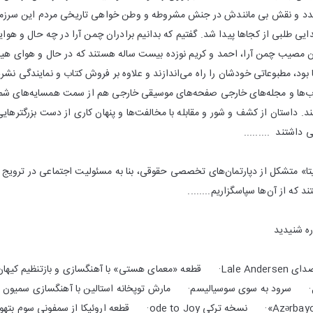
 تجدد و نقش بی مانندش در جنش مشروطه و وطن خواهی تاریخی مردم این سرزمین
ی طلبی از کجاها پیدا شد. گفتیم که بدانیم برادران چمن آرا در چه حال و هوا
ن مصیب چمن آرا، احمد و کریم نوزده بیست ساله هستند که در حال و هوای هیجا
 بود، مطبوعاتی خودشان را راه می‌اندازند و علاوه بر فروش کتاب و نمایندگی نش
تاب‌ها و مجله‌های خارجی صفحه‌های موسیقی خارجی هم از سمت همسایه‌های شمال
ند. داستان از کشف و شور و مقابله با مخالفت‌ها و پنهان کاری از دست بزرگترهای
اشتند .........
تا» متشکل از دپارتمان‌های تخصصی حقوقی، بنا به مسئولیت اجتماعی در ترویج 
که از آن‌ها سپاسگزاریم........
ه شنیدید
· قطعه‌ی لیلی مارلین با صدای Lale Andersen· قطعه «معمای هستی» با آهنگسازی و 
ل· سرود به سوی سوسیالیسم· مارش توپخانه استالین با آهنگسازی سمیو
آذربایجان با نام « Azərbaycan marşı»· نسخه ترکی ode to Joy· ق