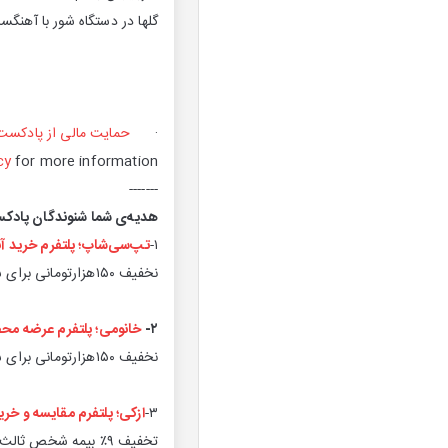
گلها در دستگاه شور با آهنگسا
·
حمایت مالی از پادکست
cy
for more information.
-------
هدیه‌ی شما شنوندگان پادک
۱-
تپ‌سی‌شاپ؛ پلتفرم خرید آن
نخفیف ۱۵۰هزارتومانی برای سفارش اول با کد هدیه: rata1404
۲-
خانومی؛ پلتفرم عرضه محص
نخفیف ۱۵۰هزارتومانی برای سفارش اول با کد هدیه: kh15
۳-
ازکی؛ پلتفرم مقایسه و خری
تخفیف ۹٪ بیمه شخص ثالث با کد هدیه: rata1404