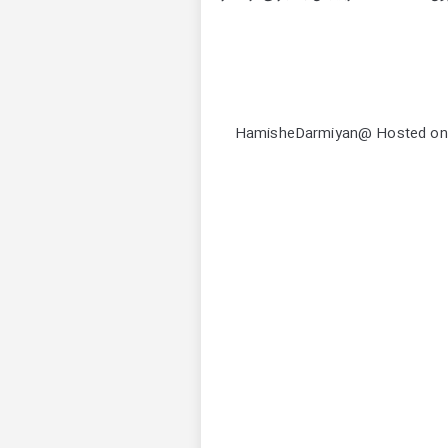
· نمادکاربری تلگرام برای ارتباط با ما :· HamisheDarmiyan@ Hosted on