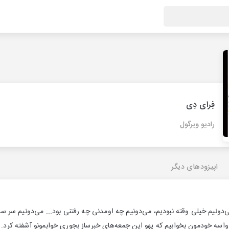
فِرای دِی
رادیو ویرگول
اپیزودهای دیگر
ی‌دونیم خیلی وقته نبودیم، می‌دونیم چه اومدنی چه رفتنی بود... می‌دونیم سر س
 واسه خودمون بخوابیم که یهو این جمعه‌های خبرساز بجوری خوابمونو آشفته کرد.