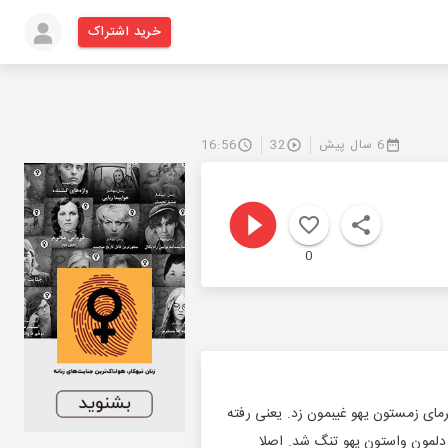
خرید اشتراک
6 سال پیش
32
16:56
0
رمای زمستون یهو غیبمون زد. یعنی رفته
 دلمون واستون یهو تنگ شد. اصلا