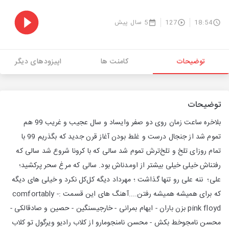
18:54
127
5 سال پیش
توضیحات
کامنت ها
اپیزودهای دیگر
توضیحات
بلاخره ساعت زمان روی دو صفر وایساد و سال عجیب و غریب 99 هم
تموم شد از جنجال درست و غلط بودن آغاز قرن جدید که بگذریم 99 با
تمام روزای تلخ و تلخ‌ترش تموم شد سالی که با کرونا شروع شد سالی که
رفتناش خیلی خیلی بیشتر از اومدناش بود. سالی که مرغ سحر پرکشید؛
علی؛ ننه علی رو تنها گذاشت ؛ مهرداد دیگه کل‌کل نکرد و خیلی های دیگه
که برای همیشه همیشه رفتن....آهنگ های این قسمت :comfortably -
pink floyd بزن باران - ایهام بمرانی - خارجیسنگین - حصین و صادقالکی -
محسن نامجوخط بکش - محسن نامنجومارو از کلاب رادیو ویرگول تو کلاب