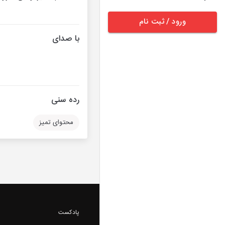
ورود / ثبت نام
با صدای
رده سنی
محتوای تمیز
پادکست