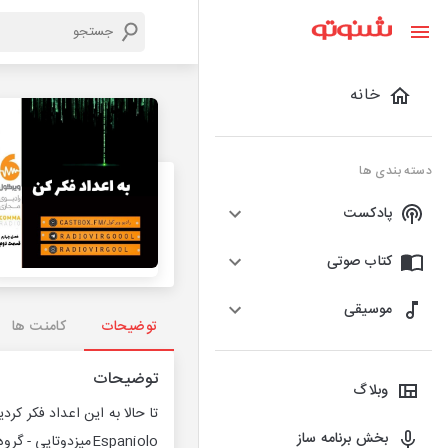
خانه
دسته بندی ها
پادکست
کتاب صوتی
موسیقی
توضیحات
کامنت ها
توضیحات
وبلاگ
بخش برنامه ساز
Espanioloمیزدوتایی - گروه سیریا