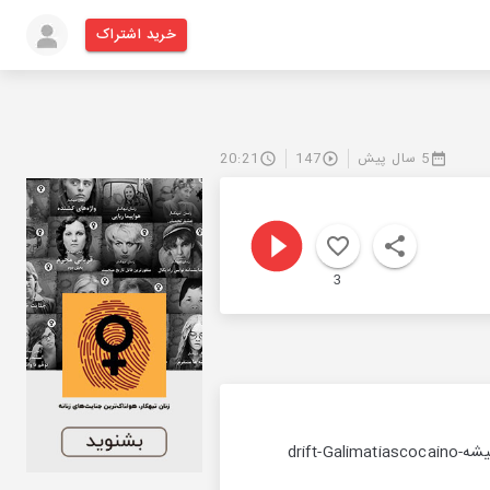
خرید اشتراک
5 سال پیش
147
20:21
3
تا حالا به این اعداد فکر کردین؟موزیک های این قسمت:از همه بیشتر- اشکان نعیمکیان پورتراب- شب صبح میشهdrift-Galimatiascocaino-