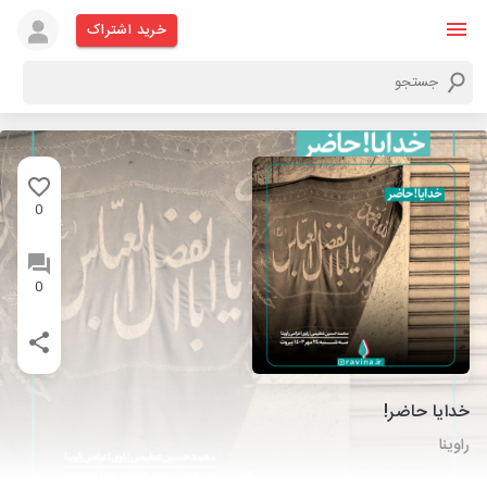
خرید اشتراک
0
0
خدایا حاضر!
راوینا