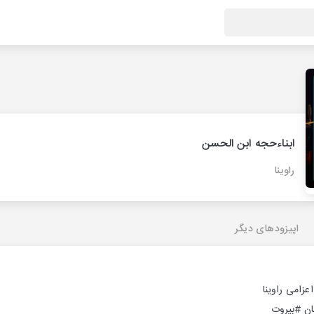
ابناءحجه ابن الحسن
راوینا
اپیزودهای دیگر
زامی راوینا
ان
#بیروت