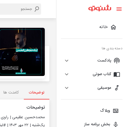
خانه
دسته بندی ها
پادکست
کتاب صوتی
موسیقی
توضیحات
کامنت ها
توضیحات
وبلاگ
محمدحسین عظیمی | راوی اع
بخش برنامه ساز
یک‌شنبه | ۲۲ مهر ۱۴۰۳ |
#لبن