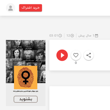
خرید اشتراک
1 سال پیش
12
03:01
0