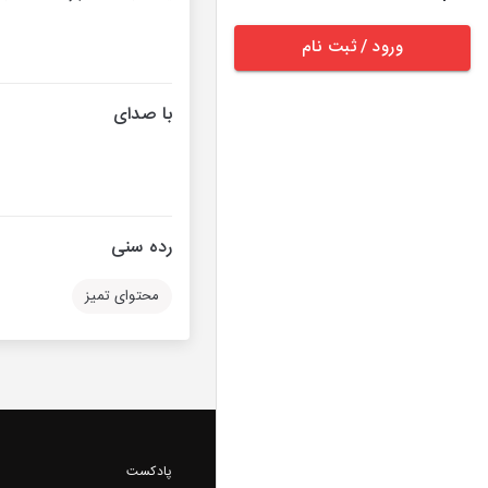
ورود / ثبت نام
با صدای
رده سنی
محتوای تمیز
پادکست