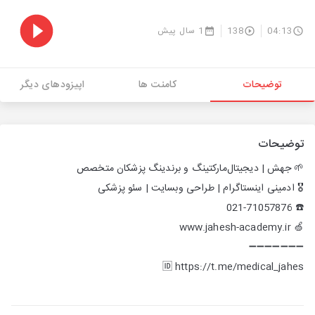
04:13
138
1 سال پیش
توضیحات
کامنت ها
اپیزودهای دیگر
توضیحات
🌱 جهش | دیجیتال‌مارکتینگ و برندینگ پزشکان متخصص
🎖️ ادمینی اینستاگرام | طراحی وبسایت | سئو پزشکی
☎️ 021-71057876
🍏 www.jahesh-academy.ir
➖➖➖➖➖➖➖
🆔 https://t.me/medical_jahes