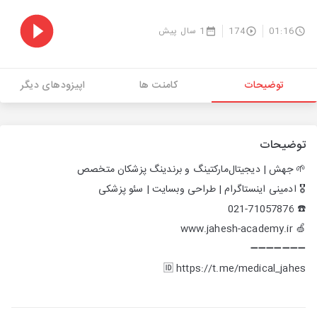
01:16
174
1 سال پیش
توضیحات
کامنت ها
اپیزودهای دیگر
توضیحات
🌱 جهش | دیجیتال‌مارکتینگ و برندینگ پزشکان متخصص
🎖️ ادمینی اینستاگرام | طراحی وبسایت | سئو پزشکی
☎️ 021-71057876
🍏 www.jahesh-academy.ir
➖➖➖➖➖➖➖
🆔 https://t.me/medical_jahes