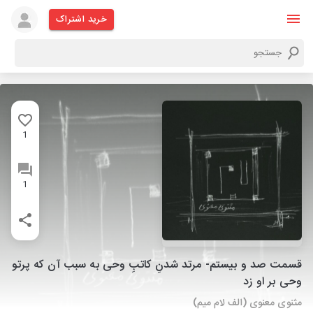
خرید اشتراک
1
1
قسمت صد و بیستم- مرتد شدنِ کاتبِ وحی به سبب آن که پرتو
وحی بر او زد
مثنوی معنوی (الف لام میم)