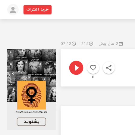
خرید اشتراک
2 سال پیش
215
07:12
0