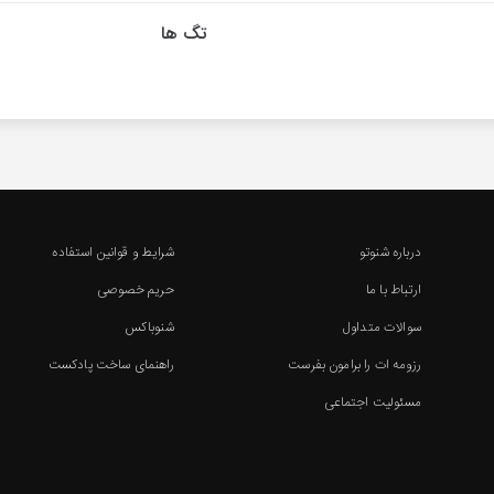
تگ ها
درباره شنوتو
شرایط و قوانین استفاده
ارتباط با ما
حریم خصوصی
سوالات متداول
شنوباکس
رزومه ات را برامون بفرست
راهنمای ساخت پادکست
مسئولیت اجتماعی