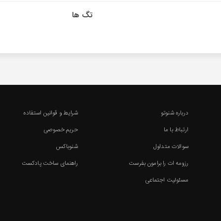
تگ ها
درباره شنوتو
شرایط و قوانین استفاده
ارتباط با ما
حریم خصوصی
سوالات متداول
شنوباکس
رزومه ات را برامون بفرست
راهنمای ساخت پادکست
مسئولیت اجتماعی