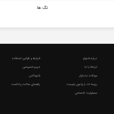
تگ ها
درباره شنوتو
شرایط و قوانین استفاده
ارتباط با ما
حریم خصوصی
سوالات متداول
شنوباکس
رزومه ات را برامون بفرست
راهنمای ساخت پادکست
مسئولیت اجتماعی