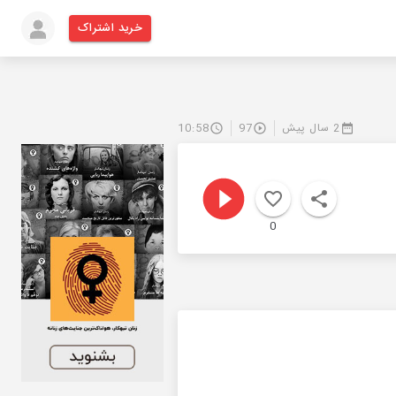
خرید اشتراک
2 سال پیش
97
10:58
0