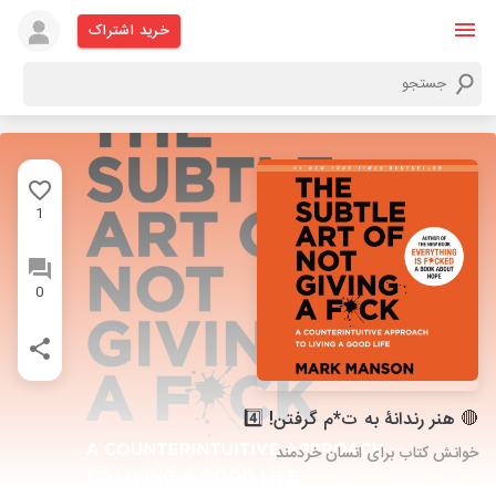
خرید اشتراک
1
0
🔴 هنر رندانۀ به ت*م گرفتن! 4️⃣
خوانش کتاب برای انسان خردمند