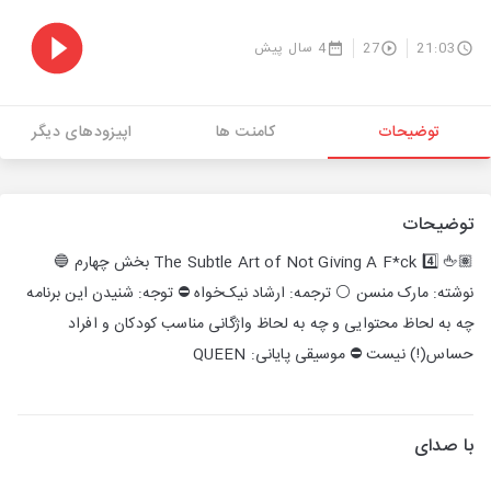
21:03
27
4 سال پیش
توضیحات
کامنت ها
اپیزودهای دیگر
توضیحات
🖕🏽 The Subtle Art of Not Giving A F*ck 4️⃣ بخش چهارم 🔵
نوشته: مارک منسن ⚪️ ترجمه: ارشاد نیک‌خواه ⛔️ توجه: شنیدن این برنامه
چه به لحاظ محتوایی و چه به لحاظ واژگانی مناسب کودکان و افراد
حساس(!) نیست ⛔️ موسیقی پایانی: QUEEN
با صدای