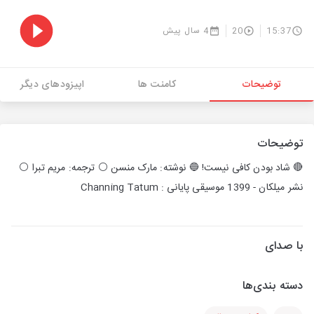
15:37
20
4 سال پیش
توضیحات
کامنت ها
اپیزودهای دیگر
توضیحات
🔴 شاد بودن کافی نیست! 🔵 نوشته: مارک منسن ⚪️ ترجمه: مریم تبرا ⚪️
نشر میلکان - 1399 موسیقی پایانی : Channing Tatum
با صدای
دسته بندی‌ها