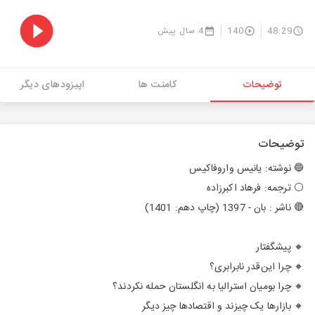
48:29
140
4 سال پیش
توضیحات
کامنت ها
اپیزودهای دیگر
توضیحات
🔵 نوشته: یانیس واروفاکیس
⚪️ ترجمه: فرهاد اکبرزاده
🔴 ناشر : بان - 1397 (چاپ دهم: 1401)
🔸 پیشگفتار
🔸 چرا این‌قدر نابرابری؟
🔸 چرا بومیان استرالیا به انگلستان حمله نکردند؟
🔸 بازارها یک چیزند و اقتصادها چیز دیگر