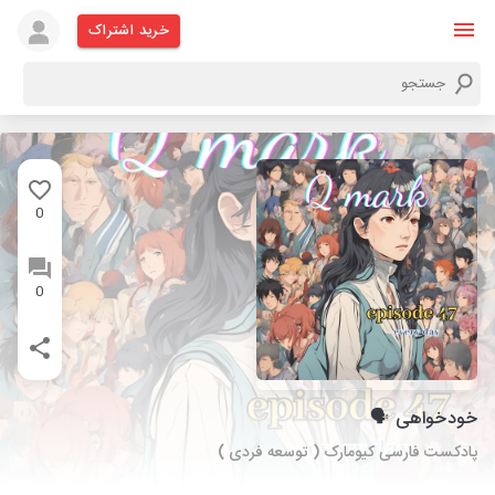
خرید اشتراک
0
0
خودخواهی 🗣️
پادکست فارسی کیومارک ( توسعه فردی )