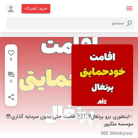
خرید اشتراک
0
0
✨اینطوری برو پرتغال!! 🇵🇹 اقامت حتی بدون سرمایه گذاری😳
موسسه ملکپور
MIE Melekpour