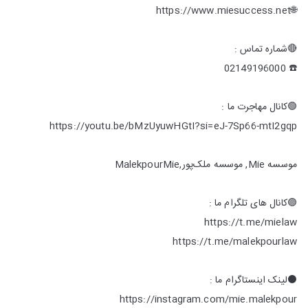
🌐https://www.miesuccess.net
🔴شماره تماس :
☎️ 02149196000
🟢کانال مهاجرت ما :
https://youtu.be/bMzUyuwHGtI?si=eJ-7Sp66-mtI2gqp
موسسه Mie, موسسه ملک‌پور,MalekpourMie
🟣کانال های تلگرام ما :
https://t.me/mielaw
https://t.me/malekpourlaw
⚫️لینک اینستاگرام ما :
https://instagram.com/mie.malekpour