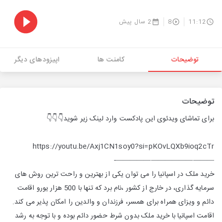
11:12
8
2 سال پیش
توضیحات
کامنت ها
اپیزودهای دیگر
توضیحات
برای تماشای ویدئوی این پادکست وارد لینک زیر شوید👇👇👇
https://youtu.be/Axj1CN1soy0?si=pKOvLQXb9ioq2cTr
——————————————-
خرید ملک در اسپانیا را می توان یکی از بهترین و راحت ترین روش های
سرمایه گذاری، در خارج از کشور ،نام برد که تنها با 500 هزار یورو اقامت
دائم و ویزای همراه برای همسر، فرزندان و والدین را امکان پذیر می کند.
اقامت اسپانیا با خرید ملک بدون شرط حضور دائم بوده و با توجه به رشد