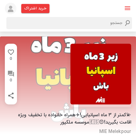
خرید اشتراک
0
0
💫کمتر از ۳ ماه اسپانیایی!✈️همراه خانواده با تخفیف ویژه
اقامت بگیرید!😍🇪🇸موسسه ملکپور
MIE Melekpour