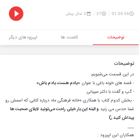
01:05:36
37
2 سال پیش
توضیحات
کامنت ها
اپیزودهای دیگر
توضیحات
در این قسمت می‌شنویم:
- قصه های خونه باغی با عنوان
«یادم هست، یادم باش»
- گپ و گفت با دکتر سپیانی
- بخش کدوم کتاب با همکاری «خانه فرهنگی ما» درباره کتابی که اسمش رو
شما حدس می زنید
و البته این بار خیلی راحت می‌تونید لابلای صحبت ها
پیداش کنید ;)
___
همکاران این اپیزود :