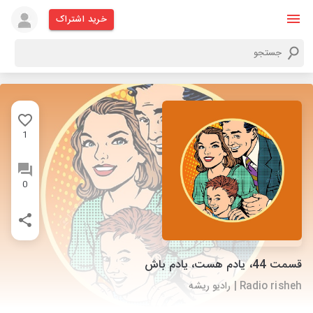
خرید اشتراک
1
0
قسمت 44، یادم هست، یادم باش
Radio risheh | رادیو ریشه