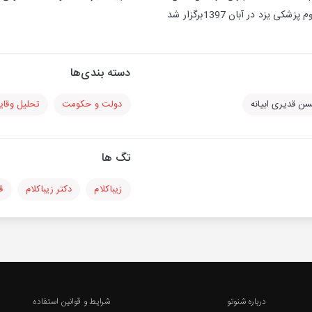
یزد در آبان 1397برگزار شد
دسته بندی‌ها
 قدیری ابیانه
دولت و حکومت
تحلیل وقای
تگ ها
زیباکلام
دکتر زیباکلام
ق
درباره شنوتو
شرایط و قوانین استفاده