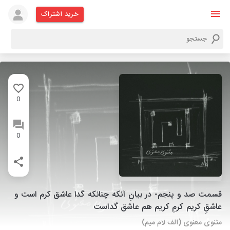
خرید اشتراک
0
0
قسمت صد و پنجم- در بیانِ آنکه چنانکه گدا عاشق کرم است و
عاشقِ کریم کرمِ کریم هم عاشق گداست
مثنوی معنوی (الف لام میم)