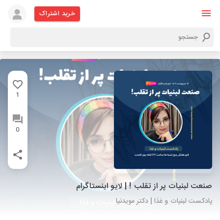
خرید اشتراک
1
0
صنعت لبنیات پر از تقلب ! | لایو اینستاگرام
پادکست لبنیات و غذا | دکتر مویدنیا