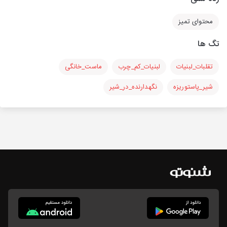
محتوای تمیز
تگ ها
تقلبات_لبنیات
لبنیات_کم_چرب
ماست_خانگی
شیر_پاستوریزه
نگهدارنده_در_شیر