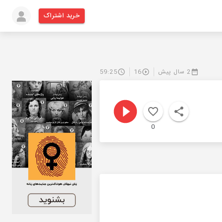
خرید اشتراک
2 سال پیش
16
59:25
0