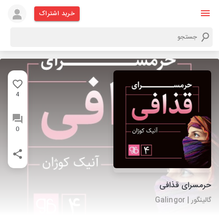
خرید اشتراک
4
0
حرمسرای قذافی
گالینگور | Galingor