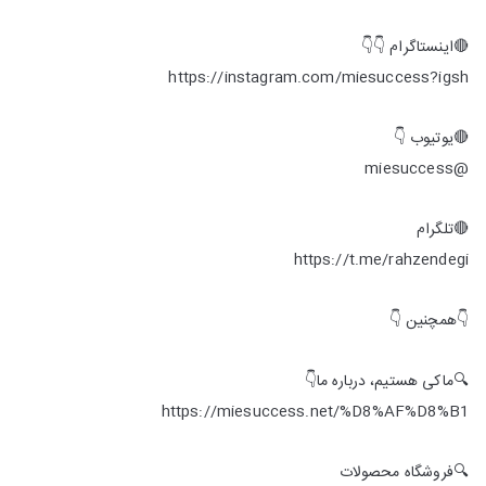
🔴اینستاگرام 👇👇
https://instagram.com/miesuccess?igsh
🔴یوتیوب 👇
@miesuccess
🔴تلگرام
https://t.me/rahzendegi
👇همچنین 👇
🔍ماکی هستیم، درباره ما👇
https://miesuccess.net/%D8%AF%D8%B1
🔍فروشگاه محصولات