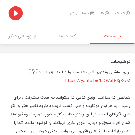
29:29
39
2 سال پیش
توضیحات
کامنت ها
اپیزودهای دیگر
توضیحات
برای تماشای ویدئوی این پادکست وارد لینک زیر شوید👇👇👇
https://youtu.be/bDWuB-XjXwM
———————————————-
همانطور که میدانید اولین قدمی که میتوانید به سمت پیشرفت ، برای
رسیدن به هر نوع موفقیت و حتی کسب ثروت بردارید تغییر تفکر و الگو
های فکریتان است. در این ویدئو جناب دکتر ملکپور، درباره نحوه ثروتمند
شدن افراد موفق و درباره الگوی فکری ثروتمندان توضیح دادند.شما با
تغییر پارادایم یا الگوهای فکری، می توانید زندگی خودتون رو متحول