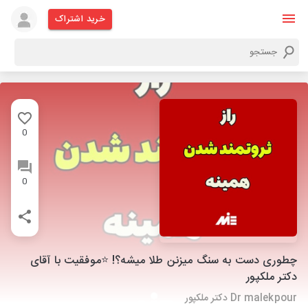
خرید اشتراک
0
0
چطوری دست به سنگ میزنن طلا میشه؟! ⭐️موفقیت با آقای
دکتر ملکپور
Dr malekpour دکتر ملکپور