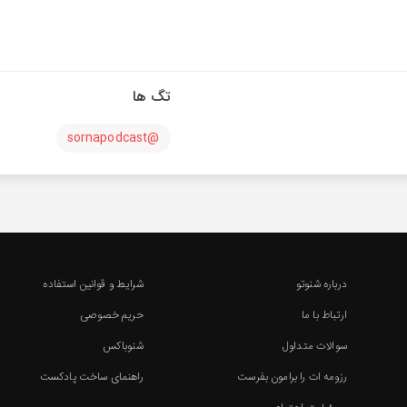
تگ ها
@sornapodcast
درباره شنوتو
شرایط و قوانین استفاده
ارتباط با ما
حریم خصوصی
سوالات متداول
شنوباکس
رزومه ات را برامون بفرست
راهنمای ساخت پادکست