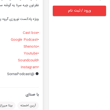
نظرتون چیه سرنا یه گوشه 
ورود / ثبت نام
ویژه پادکست نوروزی گروه پ
Cast box
▪️
▪️Google Podcast
▪️Shenoto
▪️Youtube
▪️Soundcould
▪️Instagram
⚫️ @SornaPodcast
با صدای
آرین اخسته
بیتا میرزاز