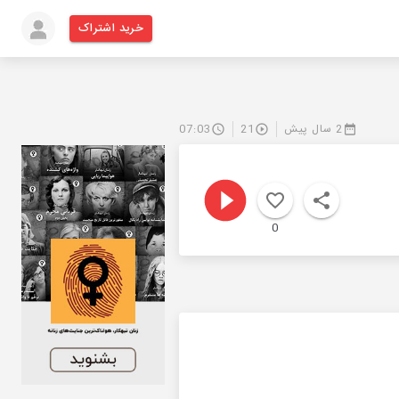
خرید اشتراک
2 سال پیش
21
07:03
0