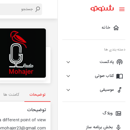
خانه
دسته بندی ها
پادکست
کتاب صوتی
موسیقی
توضیحات
کامنت ها
توضیحات
وبلاگ
ifferent point of view.
بخش برنامه ساز
diomohajer23@gmail.com