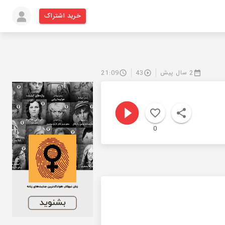
خرید اشتراک
2 سال پیش
43
21:09
0