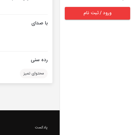
ورود / ثبت نام
با صدای
رده سنی
محتوای تمیز
پادکست