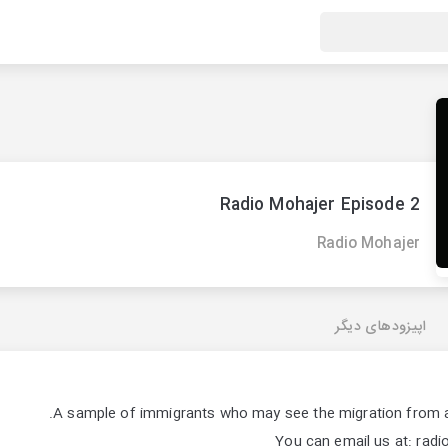
Radio Mohajer Episode 2
Radio Mohajer
اپیزودهای دیگر
A sample of immigrants who may see the migration from a d
You can email us at: ra