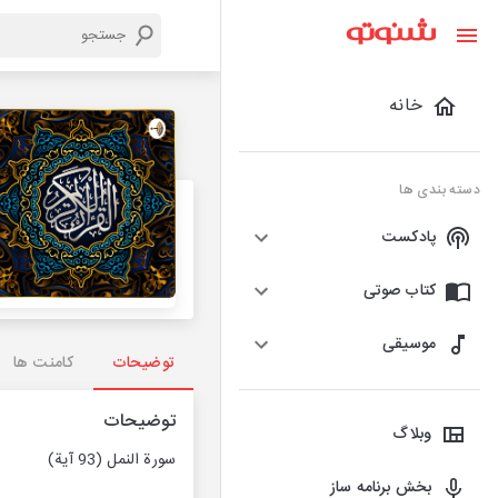
خانه
دسته بندی ها
پادکست
کتاب صوتی
موسیقی
توضیحات
کامنت ها
توضیحات
وبلاگ
سورة النمل (93 آية)
بخش برنامه ساز