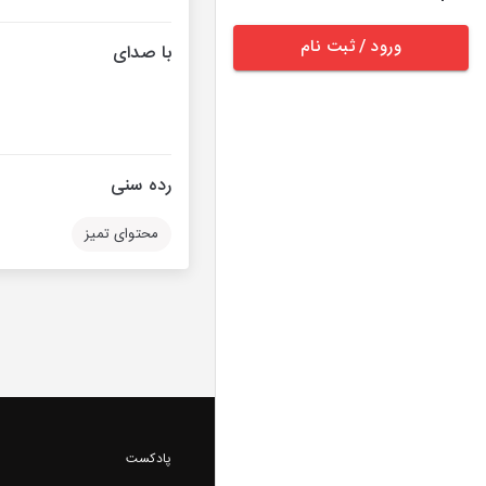
ورود / ثبت نام
با صدای
رده سنی
محتوای تمیز
پادکست